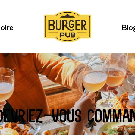
Burger
Pub
oire
Blo
devriez-vous comma