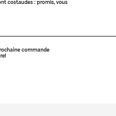
ont costaudes : promis, vous
e prochaine commande
re!