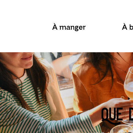
À
manger
À manger
À b
À boire
Blogue
Contact
English
Que 